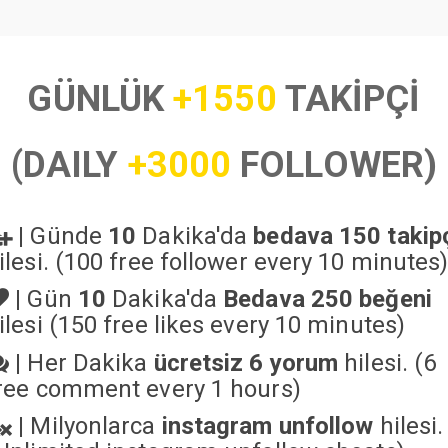
GÜNLÜK
+1550
TAKİPÇİ
(DAILY
+3000
FOLLOWER)
|
Günde
10
Dakika'da
bedava 150 takip
ilesi. (100 free follower every 10 minutes
|
Gün
10
Dakika'da
Bedava 250 beğeni
ilesi (150 free likes every 10 minutes)
|
Her Dakika
ücretsiz 6 yorum
hilesi. (6
ree comment every 1 hours)
|
Milyonlarca
instagram unfollow
hilesi.