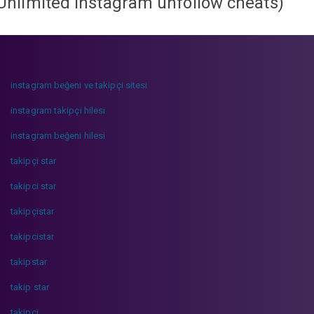
Unlimited instagram unfollow cheats
)
instagram beğeni ve takipçi sitesi
instagram takipçi hilesi
instagram beğeni hilesi
takipçi star
takipci star
takipçistar
takipcistar
takipstar
takip star
takipci