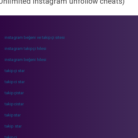
Unlimited instagram unfollow cheats
)
instagram beğeni ve takipçi sitesi
instagram takipçi hilesi
instagram beğeni hilesi
takipçi star
takipci star
takipçistar
takipcistar
takipstar
takip star
takipci