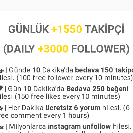
GÜNLÜK
+1550
TAKİPÇİ
(DAILY
+3000
FOLLOWER)
|
Günde
10
Dakika'da
bedava 150 takip
ilesi. (100 free follower every 10 minutes
|
Gün
10
Dakika'da
Bedava 250 beğeni
ilesi (150 free likes every 10 minutes)
|
Her Dakika
ücretsiz 6 yorum
hilesi. (6
ree comment every 1 hours)
|
Milyonlarca
instagram unfollow
hilesi.