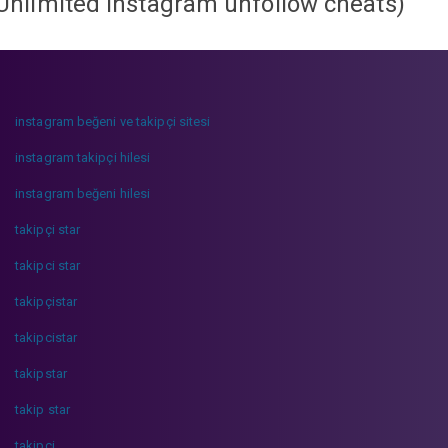
Unlimited instagram unfollow cheats
)
instagram beğeni ve takipçi sitesi
instagram takipçi hilesi
instagram beğeni hilesi
takipçi star
takipci star
takipçistar
takipcistar
takipstar
takip star
takipci