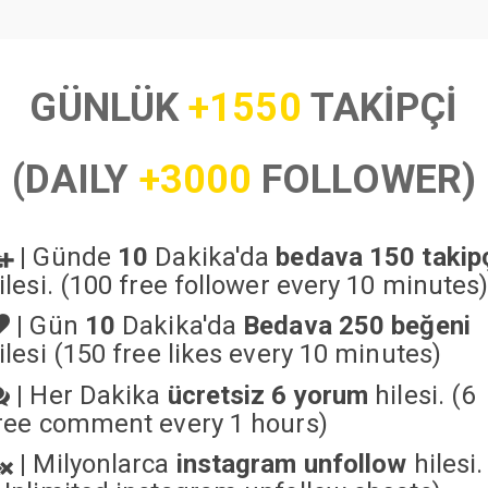
GÜNLÜK
+1550
TAKİPÇİ
(DAILY
+3000
FOLLOWER)
|
Günde
10
Dakika'da
bedava 150 takip
ilesi. (100 free follower every 10 minutes
|
Gün
10
Dakika'da
Bedava 250 beğeni
ilesi (150 free likes every 10 minutes)
|
Her Dakika
ücretsiz 6 yorum
hilesi. (6
ree comment every 1 hours)
|
Milyonlarca
instagram unfollow
hilesi.