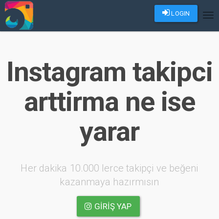
LOGIN
Tog
nav
Instagram takipci
arttirma ne ise
yarar
Her dakika 10.000 lerce takipçi ve beğeni
kazanmaya hazırmısın
GIRIŞ YAP