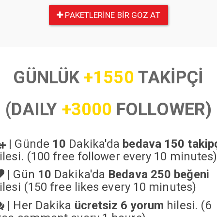
PAKETLERINE BIR GÖZ AT
GÜNLÜK
+1550
TAKİPÇİ
(DAILY
+3000
FOLLOWER)
|
Günde
10
Dakika'da
bedava 150 takip
ilesi. (100 free follower every 10 minutes
|
Gün
10
Dakika'da
Bedava 250 beğeni
ilesi (150 free likes every 10 minutes)
|
Her Dakika
ücretsiz 6 yorum
hilesi. (6