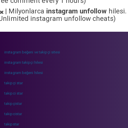
ree comment every 1 hours)
|
Milyonlarca
instagram unfollow
hilesi.
Unlimited instagram unfollow cheats
)
instagram beğeni ve takipçi sitesi
instagram takipçi hilesi
instagram beğeni hilesi
takipçi star
takipci star
takipçistar
takipcistar
takipstar