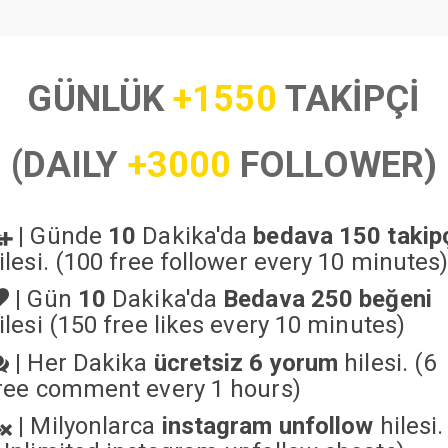
GÜNLÜK
+1550
TAKİPÇİ
(DAILY
+3000
FOLLOWER)
|
Günde
10
Dakika'da
bedava 150 takip
ilesi. (100 free follower every 10 minutes
|
Gün
10
Dakika'da
Bedava 250 beğeni
ilesi (150 free likes every 10 minutes)
|
Her Dakika
ücretsiz 6 yorum
hilesi. (6
ree comment every 1 hours)
|
Milyonlarca
instagram unfollow
hilesi.