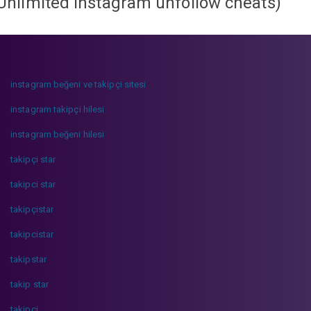
Unlimited instagram unfollow cheats
)
instagram beğeni ve takipçi sitesi
instagram takipçi hilesi
instagram beğeni hilesi
takipçi star
takipci star
takipçistar
takipcistar
takipstar
takip star
takipci