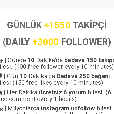
GÜNLÜK
+1550
TAKİPÇİ
(DAILY
+3000
FOLLOWER)
|
Günde
10
Dakika'da
bedava 150 takip
ilesi. (100 free follower every 10 minutes
|
Gün
10
Dakika'da
Bedava 250 beğeni
ilesi (150 free likes every 10 minutes)
|
Her Dakika
ücretsiz 6 yorum
hilesi. (6
ree comment every 1 hours)
|
Milyonlarca
instagram unfollow
hilesi.