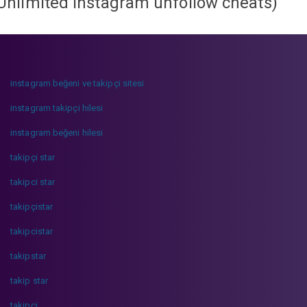
Unlimited instagram unfollow cheats
)
instagram beğeni ve takipçi sitesi
instagram takipçi hilesi
instagram beğeni hilesi
takipçi star
takipci star
takipçistar
takipcistar
takipstar
takip star
takipci