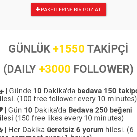
PAKETLERINE BIR GÖZ AT
GÜNLÜK
+1550
TAKİPÇİ
(DAILY
+3000
FOLLOWER)
|
Günde
10
Dakika'da
bedava 150 takip
ilesi. (100 free follower every 10 minutes
|
Gün
10
Dakika'da
Bedava 250 beğeni
ilesi (150 free likes every 10 minutes)
|
Her Dakika
ücretsiz 6 yorum
hilesi. (6