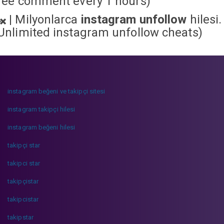
ree comment every 1 hours)
|
Milyonlarca
instagram unfollow
hilesi.
Unlimited instagram unfollow cheats
)
instagram beğeni ve takipçi sitesi
instagram takipçi hilesi
instagram beğeni hilesi
takipçi star
takipci star
takipçistar
takipcistar
takipstar