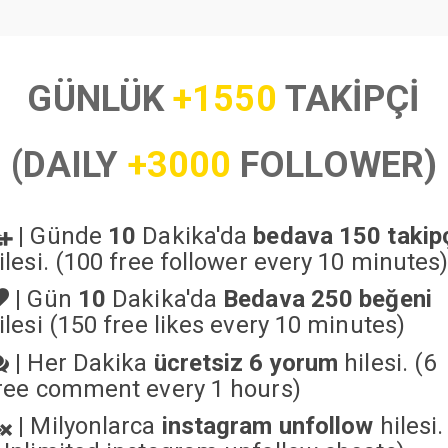
GÜNLÜK
+1550
TAKİPÇİ
(DAILY
+3000
FOLLOWER)
|
Günde
10
Dakika'da
bedava 150 takip
ilesi. (100 free follower every 10 minutes
|
Gün
10
Dakika'da
Bedava 250 beğeni
ilesi (150 free likes every 10 minutes)
|
Her Dakika
ücretsiz 6 yorum
hilesi. (6
ree comment every 1 hours)
|
Milyonlarca
instagram unfollow
hilesi.