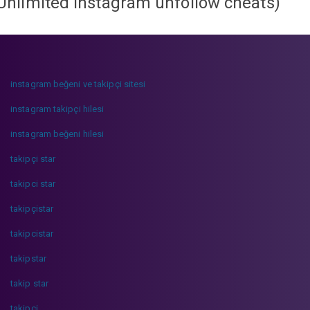
Unlimited instagram unfollow cheats
)
instagram beğeni ve takipçi sitesi
instagram takipçi hilesi
instagram beğeni hilesi
takipçi star
takipci star
takipçistar
takipcistar
takipstar
takip star
takipci