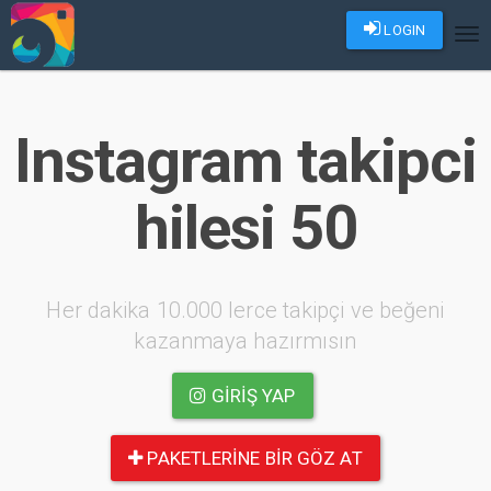
LOGIN
Tog
nav
Instagram takipci
hilesi 50
Her dakika 10.000 lerce takipçi ve beğeni
kazanmaya hazırmısın
GIRIŞ YAP
PAKETLERINE BIR GÖZ AT