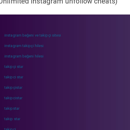
Unlimited instagram unfollow cheats
)
instagram beğeni ve takipçi sitesi
instagram takipçi hilesi
instagram beğeni hilesi
takipçi star
takipci star
takipçistar
takipcistar
takipstar
takip star
takipci