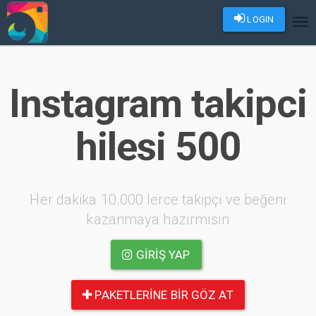
LOGIN
Tog
nav
Instagram takipci
hilesi 500
Her dakika 10.000 lerce takipçi ve beğeni
kazanmaya hazırmısın
GIRIŞ YAP
PAKETLERINE BIR GÖZ AT