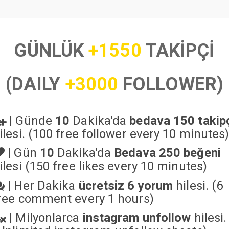
GÜNLÜK
+1550
TAKİPÇİ
(DAILY
+3000
FOLLOWER)
|
Günde
10
Dakika'da
bedava 150 takip
ilesi. (100 free follower every 10 minutes
|
Gün
10
Dakika'da
Bedava 250 beğeni
ilesi (150 free likes every 10 minutes)
|
Her Dakika
ücretsiz 6 yorum
hilesi. (6
ree comment every 1 hours)
|
Milyonlarca
instagram unfollow
hilesi.