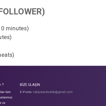
FOLLOWER)
 10 minutes)
utes)
heats
)
r ?
BİZE ULAŞIN
olan tüm
E-Posta:
takipstardestek@gmail.com
malarımızı
iz ve