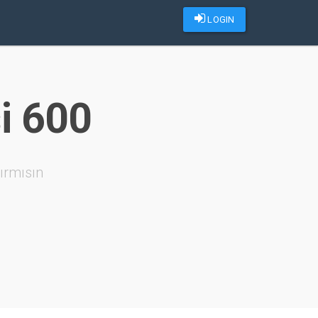
LOGIN
si 600
ırmısın