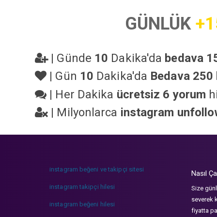
GÜNLÜK
+1
|
Günde
10
Dakika'da
bedava 15
|
Gün
10
Dakika'da
Bedava 250 
|
Her Dakika
ücretsiz 6 yorum
hi
|
Milyonlarca
instagram unfoll
instagram beğeni ve takipçi sitesi
Nasıl Ça
instagram takipçi hilesi
Size günl
severek k
instagram beğeni hilesi
fiyatta p