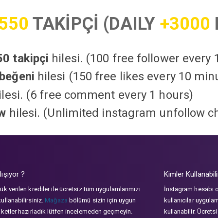
550
TAKİPÇİ (DAILY
+3000
0 takipçi
hilesi. (100 free follower every
beğeni
hilesi (150 free likes every 10 min
lesi. (6 free comment every 1 hours)
ow
hilesi. (Unlimited instagram unfollow c
lışıyor ?
Kimler Kullanabili
ük verilen krediler ile ücretsiz tüm uygulamlarımızı
İnstagram hesabı 
ullanabilirsiniz.
Mağaza
bölümü sizin için uygun
kullanıcılar uygula
aketler hazırladık lütfen incelemeden geçmeyin.
kullanabilir. Ücrets