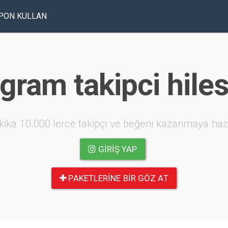
PON KULLAN
gram takipci hile
kika 10.000 lerce takipçi ve beğeni kazanmaya haz
GIRIŞ YAP
PAKETLERINE BIR GÖZ AT