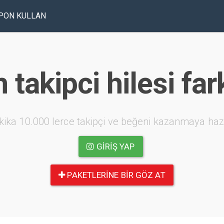
PON KULLAN
 takipci hilesi far
kika 10.000 lerce takipçi ve beğeni kazanmaya haz
GIRIŞ YAP
PAKETLERINE BIR GÖZ AT