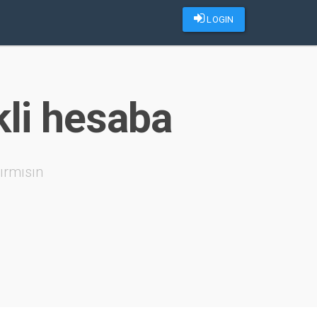
LOGIN
kli hesaba
ırmısın