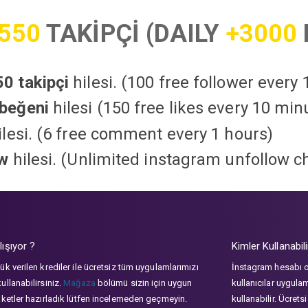
550
TAKİPÇİ (DAILY
+3000
0 takipçi
hilesi. (100 free follower every
beğeni
hilesi (150 free likes every 10 min
lesi. (6 free comment every 1 hours)
ow
hilesi. (Unlimited instagram unfollow c
lışıyor ?
Kimler Kullanabili
ük verilen krediler ile ücretsiz tüm uygulamlarımızı
İnstagram hesabı 
ullanabilirsiniz.
Mağaza
bölümü sizin için uygun
kullanıcılar uygula
aketler hazırladık lütfen incelemeden geçmeyin.
kullanabilir. Ücrets