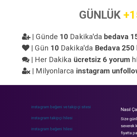
GÜNLÜK
+1
|
Günde
10
Dakika'da
bedava 15
|
Gün
10
Dakika'da
Bedava 250 
|
Her Dakika
ücretsiz 6 yorum
hi
|
Milyonlarca
instagram unfoll
instagram beğeni ve takipçi sitesi
Nasıl Ça
instagram takipçi hilesi
Size günl
severek k
instagram beğeni hilesi
fiyatta p