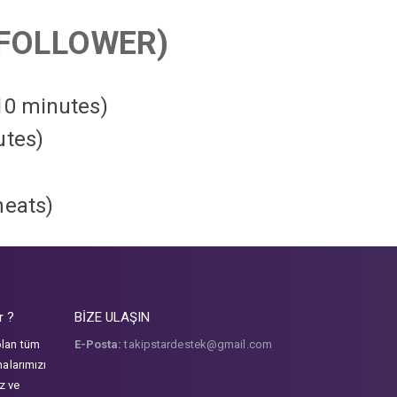
FOLLOWER)
 10 minutes)
utes)
heats
)
r ?
BİZE ULAŞIN
olan tüm
E-Posta:
takipstardestek@gmail.com
malarımızı
iz ve