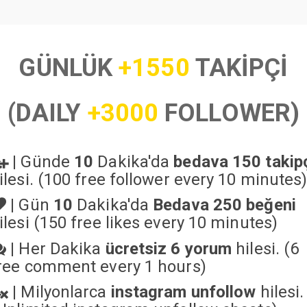
GÜNLÜK
+1550
TAKİPÇİ
(DAILY
+3000
FOLLOWER)
|
Günde
10
Dakika'da
bedava 150 takip
ilesi. (100 free follower every 10 minutes
|
Gün
10
Dakika'da
Bedava 250 beğeni
ilesi (150 free likes every 10 minutes)
|
Her Dakika
ücretsiz 6 yorum
hilesi. (6
ree comment every 1 hours)
|
Milyonlarca
instagram unfollow
hilesi.