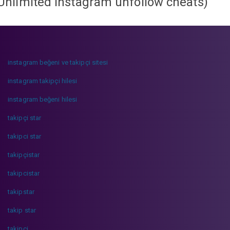
Unlimited instagram unfollow cheats
)
instagram beğeni ve takipçi sitesi
instagram takipçi hilesi
instagram beğeni hilesi
takipçi star
takipci star
takipçistar
takipcistar
takipstar
takip star
takipci