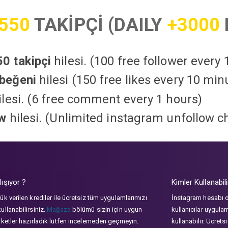
550
TAKİPÇİ (DAILY
+3000
0 takipçi
hilesi. (100 free follower every
beğeni
hilesi (150 free likes every 10 min
lesi. (6 free comment every 1 hours)
ow
hilesi. (Unlimited instagram unfollow c
lışıyor ?
Kimler Kullanabili
ük verilen krediler ile ücretsiz tüm uygulamlarımızı
İnstagram hesabı 
ullanabilirsiniz.
Mağaza
bölümü sizin için uygun
kullanıcılar uygula
aketler hazırladık lütfen incelemeden geçmeyin.
kullanabilir. Ücrets