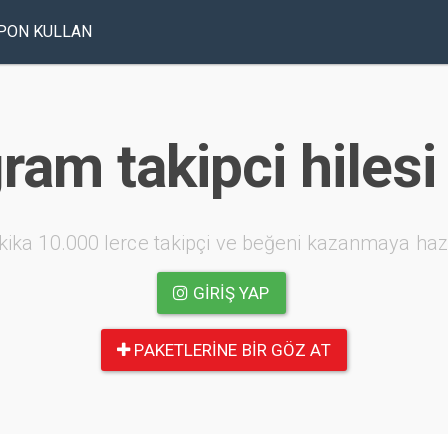
PON KULLAN
ram takipci hilesi
kika 10.000 lerce takipçi ve beğeni kazanmaya haz
GIRIŞ YAP
PAKETLERINE BIR GÖZ AT