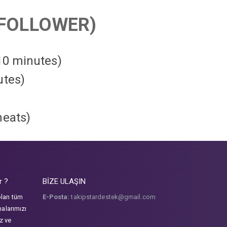
FOLLOWER)
 10 minutes)
utes)
heats
)
r ?
BİZE ULAŞIN
olan tüm
E-Posta:
takipstardestek@gmail.com
malarımızı
iz ve