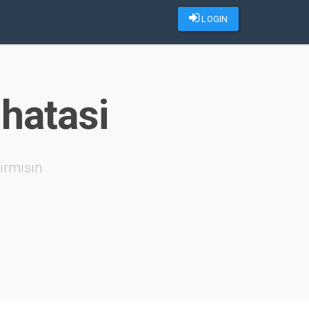
LOGIN
 hatasi
ırmısın