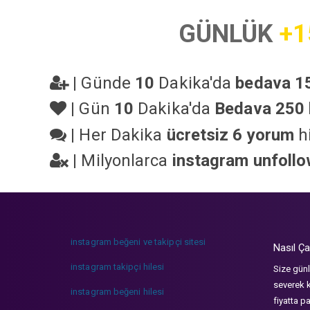
GÜNLÜK
+1
|
Günde
10
Dakika'da
bedava 15
|
Gün
10
Dakika'da
Bedava 250 
|
Her Dakika
ücretsiz 6 yorum
hi
|
Milyonlarca
instagram unfoll
instagram beğeni ve takipçi sitesi
Nasıl Ça
instagram takipçi hilesi
Size günl
severek k
instagram beğeni hilesi
fiyatta p