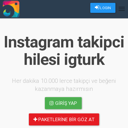
LOGIN
Tog
nav
Instagram takipci
hilesi igturk
Her dakika 10.000 lerce takipçi ve beğeni
kazanmaya hazırmısın
GIRIŞ YAP
PAKETLERINE BIR GÖZ AT