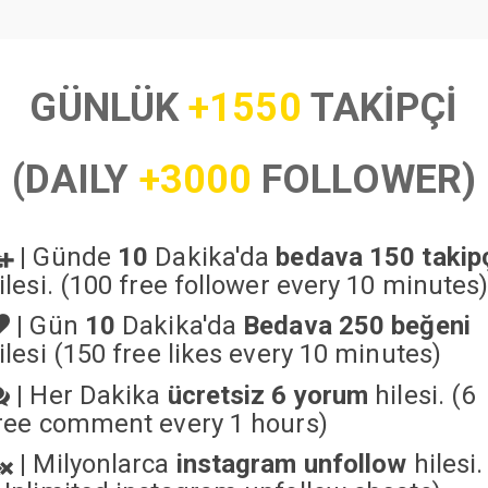
GÜNLÜK
+1550
TAKİPÇİ
(DAILY
+3000
FOLLOWER)
|
Günde
10
Dakika'da
bedava 150 takip
ilesi. (100 free follower every 10 minutes
|
Gün
10
Dakika'da
Bedava 250 beğeni
ilesi (150 free likes every 10 minutes)
|
Her Dakika
ücretsiz 6 yorum
hilesi. (6
ree comment every 1 hours)
|
Milyonlarca
instagram unfollow
hilesi.