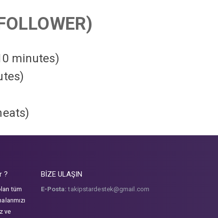
FOLLOWER)
 10 minutes)
utes)
heats
)
r ?
BİZE ULAŞIN
olan tüm
E-Posta:
takipstardestek@gmail.com
malarımızı
iz ve