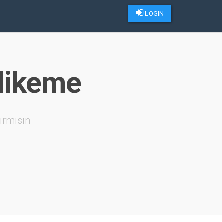
LOGIN
 likeme
ırmısın