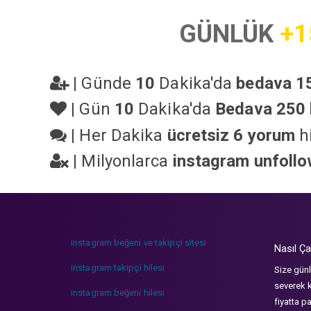
GÜNLÜK
+1
|
Günde
10
Dakika'da
bedava 15
|
Gün
10
Dakika'da
Bedava 250 
|
Her Dakika
ücretsiz 6 yorum
hi
|
Milyonlarca
instagram unfoll
instagram beğeni ve takipçi sitesi
Nasıl Ça
instagram takipçi hilesi
Size günl
severek k
instagram beğeni hilesi
fiyatta p