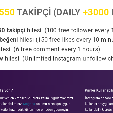
550
TAKİPÇİ (DAILY
+3000
0 takipçi
hilesi. (100 free follower every
beğeni
hilesi (150 free likes every 10 min
lesi. (6 free comment every 1 hours)
ow
hilesi. (Unlimited instagram unfollow c
lışıyor ?
Kimler Kullanabili
ük verilen krediler ile ücretsiz tüm uygulamlarımızı
İnstagram hesabı 
ullanabilirsiniz.
Mağaza
bölümü sizin için uygun
kullanıcılar uygula
aketler hazırladık lütfen incelemeden geçmeyin.
kullanabilir. Ücrets