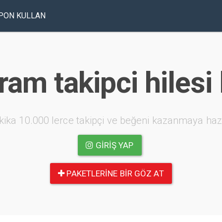
PON KULLAN
ram takipci hilesi
kika 10.000 lerce takipçi ve beğeni kazanmaya haz
GIRIŞ YAP
PAKETLERINE BIR GÖZ AT