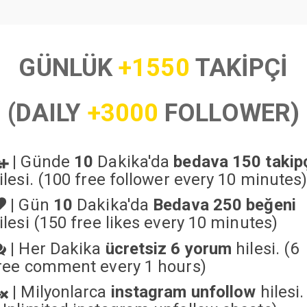
GÜNLÜK
+1550
TAKİPÇİ
(DAILY
+3000
FOLLOWER)
|
Günde
10
Dakika'da
bedava 150 takip
ilesi. (100 free follower every 10 minutes
|
Gün
10
Dakika'da
Bedava 250 beğeni
ilesi (150 free likes every 10 minutes)
|
Her Dakika
ücretsiz 6 yorum
hilesi. (6
ree comment every 1 hours)
|
Milyonlarca
instagram unfollow
hilesi.