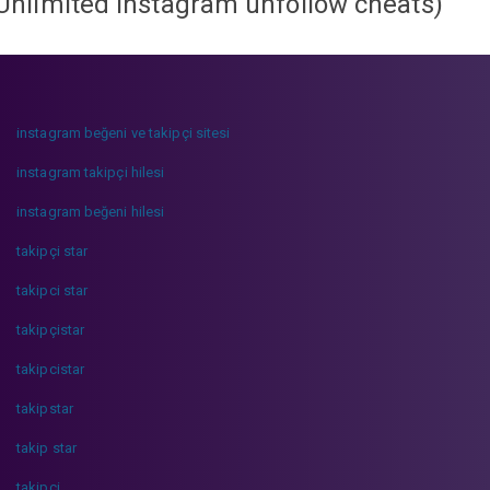
Unlimited instagram unfollow cheats
)
instagram beğeni ve takipçi sitesi
instagram takipçi hilesi
instagram beğeni hilesi
takipçi star
takipci star
takipçistar
takipcistar
takipstar
takip star
takipci