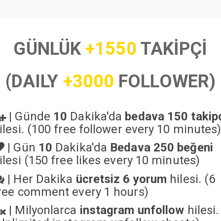
GÜNLÜK
+1550
TAKİPÇİ
(DAILY
+3000
FOLLOWER)
|
Günde
10
Dakika'da
bedava 150 takip
ilesi. (100 free follower every 10 minutes
|
Gün
10
Dakika'da
Bedava 250 beğeni
ilesi (150 free likes every 10 minutes)
|
Her Dakika
ücretsiz 6 yorum
hilesi. (6
ree comment every 1 hours)
|
Milyonlarca
instagram unfollow
hilesi.