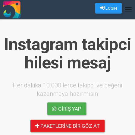
LOGIN
Tog
nav
Instagram takipci
hilesi mesaj
Her dakika 10.000 lerce takipçi ve beğeni
kazanmaya hazırmısın
GIRIŞ YAP
PAKETLERINE BIR GÖZ AT