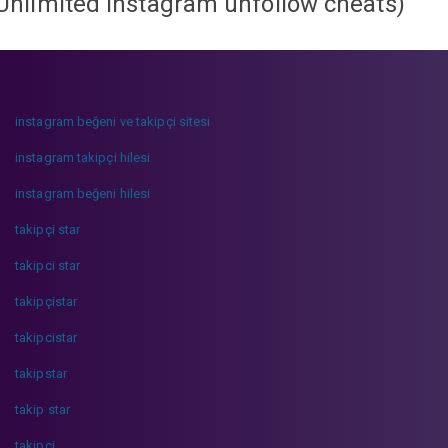
Unlimited instagram unfollow cheats
)
instagram beğeni ve takipçi sitesi
instagram takipçi hilesi
instagram beğeni hilesi
takipçi star
takipci star
takipçistar
takipcistar
takipstar
takip star
takipci