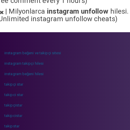
ree comment every 1 hours)
|
Milyonlarca
instagram unfollow
hilesi.
Unlimited instagram unfollow cheats
)
instagram beğeni ve takipçi sitesi
instagram takipçi hilesi
instagram beğeni hilesi
takipçi star
takipci star
takipçistar
takipcistar
takipstar