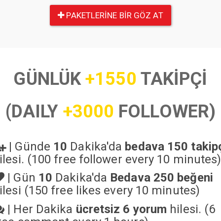
PAKETLERINE BIR GÖZ AT
GÜNLÜK
+1550
TAKİPÇİ
(DAILY
+3000
FOLLOWER)
|
Günde
10
Dakika'da
bedava 150 takip
ilesi. (100 free follower every 10 minutes
|
Gün
10
Dakika'da
Bedava 250 beğeni
ilesi (150 free likes every 10 minutes)
|
Her Dakika
ücretsiz 6 yorum
hilesi. (6