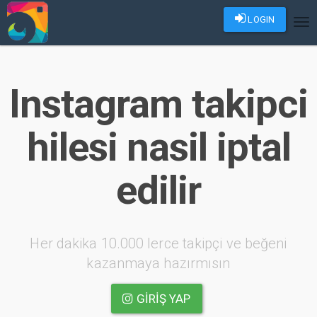
LOGIN
Tog
nav
Instagram takipci
hilesi nasil iptal
edilir
Her dakika 10.000 lerce takipçi ve beğeni
kazanmaya hazırmısın
GIRIŞ YAP