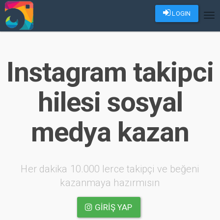
LOGIN
Tog
nav
Instagram takipci
hilesi sosyal
medya kazan
Her dakika 10.000 lerce takipçi ve beğeni
kazanmaya hazırmısın
GIRIŞ YAP