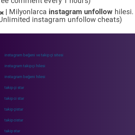
ree comment every 1 hours)
|
Milyonlarca
instagram unfollow
hilesi.
Unlimited instagram unfollow cheats
)
instagram beğeni ve takipçi sitesi
instagram takipçi hilesi
instagram beğeni hilesi
takipçi star
takipci star
takipçistar
takipcistar
takipstar