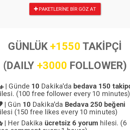
PAKETLERINE BIR GÖZ AT
GÜNLÜK
+1550
TAKİPÇİ
(DAILY
+3000
FOLLOWER)
|
Günde
10
Dakika'da
bedava 150 takip
ilesi. (100 free follower every 10 minutes
|
Gün
10
Dakika'da
Bedava 250 beğeni
ilesi (150 free likes every 10 minutes)
|
Her Dakika
ücretsiz 6 yorum
hilesi. (6