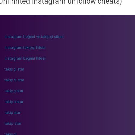
Unlimited instagram unfollow cheats
)
instagram beğeni ve takipçi sitesi
instagram takipçi hilesi
instagram beğeni hilesi
takipçi star
takipci star
takipçistar
takipcistar
takipstar
takip star
takipci