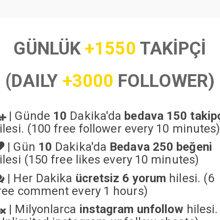
GÜNLÜK
+1550
TAKİPÇİ
(DAILY
+3000
FOLLOWER)
|
Günde
10
Dakika'da
bedava 150 takip
ilesi. (100 free follower every 10 minutes
|
Gün
10
Dakika'da
Bedava 250 beğeni
ilesi (150 free likes every 10 minutes)
|
Her Dakika
ücretsiz 6 yorum
hilesi. (6
ree comment every 1 hours)
|
Milyonlarca
instagram unfollow
hilesi.