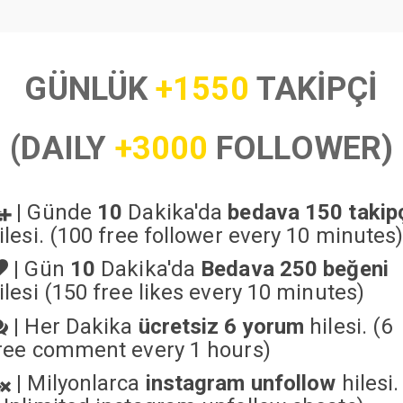
GÜNLÜK
+1550
TAKİPÇİ
(DAILY
+3000
FOLLOWER)
|
Günde
10
Dakika'da
bedava 150 takip
ilesi. (100 free follower every 10 minutes
|
Gün
10
Dakika'da
Bedava 250 beğeni
ilesi (150 free likes every 10 minutes)
|
Her Dakika
ücretsiz 6 yorum
hilesi. (6
ree comment every 1 hours)
|
Milyonlarca
instagram unfollow
hilesi.