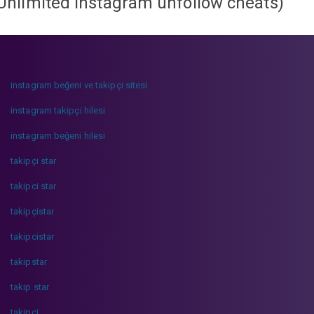
Unlimited instagram unfollow cheats
)
instagram beğeni ve takipçi sitesi
instagram takipçi hilesi
instagram beğeni hilesi
takipçi star
takipci star
takipçistar
takipcistar
takipstar
takip star
takipci