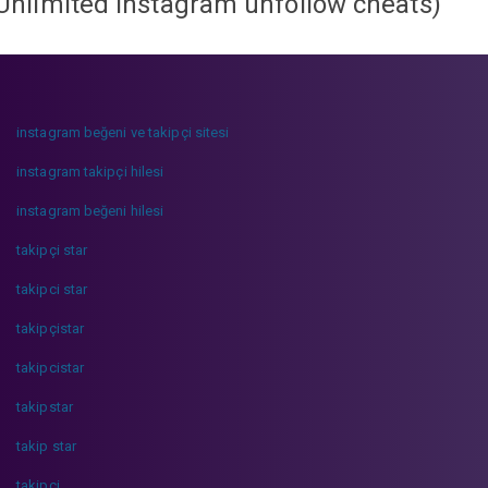
Unlimited instagram unfollow cheats
)
instagram beğeni ve takipçi sitesi
instagram takipçi hilesi
instagram beğeni hilesi
takipçi star
takipci star
takipçistar
takipcistar
takipstar
takip star
takipci