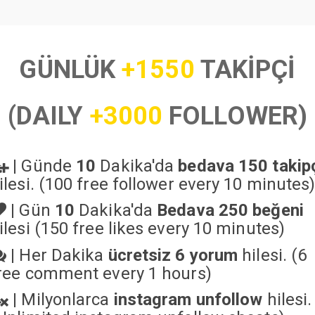
GÜNLÜK
+1550
TAKİPÇİ
(DAILY
+3000
FOLLOWER)
|
Günde
10
Dakika'da
bedava 150 takip
ilesi. (100 free follower every 10 minutes
|
Gün
10
Dakika'da
Bedava 250 beğeni
ilesi (150 free likes every 10 minutes)
|
Her Dakika
ücretsiz 6 yorum
hilesi. (6
ree comment every 1 hours)
|
Milyonlarca
instagram unfollow
hilesi.