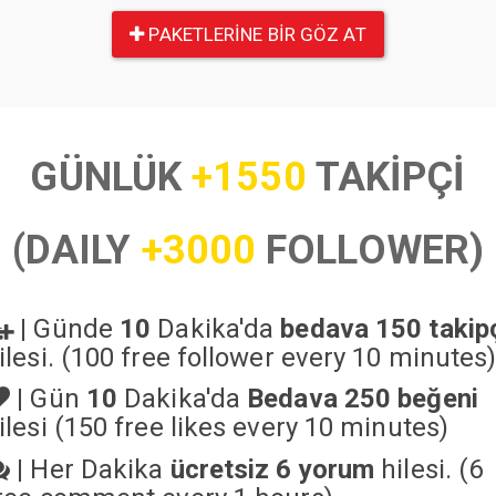
PAKETLERINE BIR GÖZ AT
GÜNLÜK
+1550
TAKİPÇİ
(DAILY
+3000
FOLLOWER)
|
Günde
10
Dakika'da
bedava 150 takip
ilesi. (100 free follower every 10 minutes
|
Gün
10
Dakika'da
Bedava 250 beğeni
ilesi (150 free likes every 10 minutes)
|
Her Dakika
ücretsiz 6 yorum
hilesi. (6