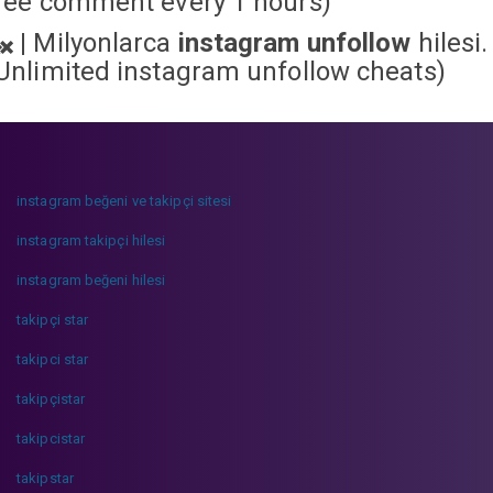
ree comment every 1 hours)
|
Milyonlarca
instagram unfollow
hilesi.
Unlimited instagram unfollow cheats
)
instagram beğeni ve takipçi sitesi
instagram takipçi hilesi
instagram beğeni hilesi
takipçi star
takipci star
takipçistar
takipcistar
takipstar