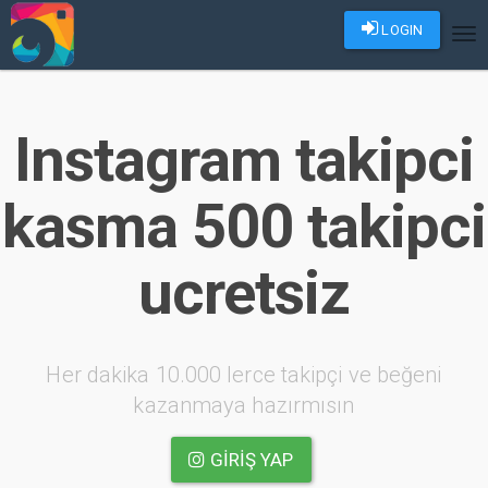
LOGIN
Tog
nav
Instagram takipci
kasma 500 takipci
ucretsiz
Her dakika 10.000 lerce takipçi ve beğeni
kazanmaya hazırmısın
GIRIŞ YAP