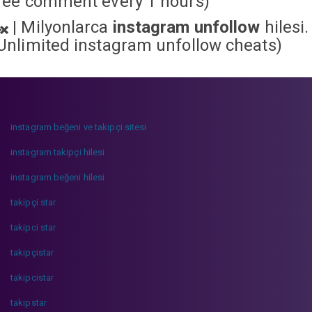
ree comment every 1 hours)
|
Milyonlarca
instagram unfollow
hilesi.
Unlimited instagram unfollow cheats
)
instagram beğeni ve takipçi sitesi
instagram takipçi hilesi
instagram beğeni hilesi
takipçi star
takipci star
takipçistar
takipcistar
takipstar