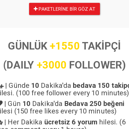
PAKETLERINE BIR GÖZ AT
GÜNLÜK
+1550
TAKİPÇİ
(DAILY
+3000
FOLLOWER)
|
Günde
10
Dakika'da
bedava 150 takip
ilesi. (100 free follower every 10 minutes
|
Gün
10
Dakika'da
Bedava 250 beğeni
ilesi (150 free likes every 10 minutes)
|
Her Dakika
ücretsiz 6 yorum
hilesi. (6