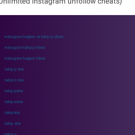
Unlimited instagram unfollow cheats
)
instagram beğeni ve takipçi sitesi
instagram takipçi hilesi
instagram beğeni hilesi
takipçi star
takipci star
takipçistar
takipcistar
takipstar
takip star
takipci