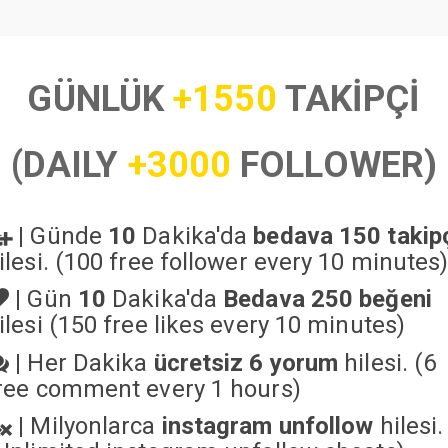
GÜNLÜK
+1550
TAKİPÇİ
(DAILY
+3000
FOLLOWER)
|
Günde
10
Dakika'da
bedava 150 takip
ilesi. (100 free follower every 10 minutes
|
Gün
10
Dakika'da
Bedava 250 beğeni
ilesi (150 free likes every 10 minutes)
|
Her Dakika
ücretsiz 6 yorum
hilesi. (6
ree comment every 1 hours)
|
Milyonlarca
instagram unfollow
hilesi.