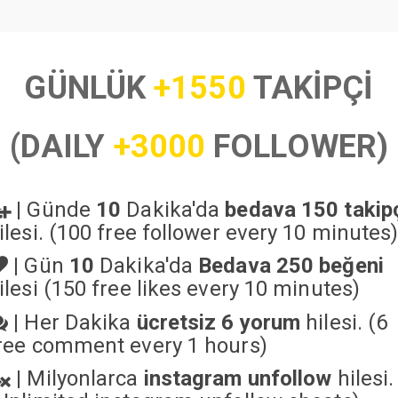
GÜNLÜK
+1550
TAKİPÇİ
(DAILY
+3000
FOLLOWER)
|
Günde
10
Dakika'da
bedava 150 takip
ilesi. (100 free follower every 10 minutes
|
Gün
10
Dakika'da
Bedava 250 beğeni
ilesi (150 free likes every 10 minutes)
|
Her Dakika
ücretsiz 6 yorum
hilesi. (6
ree comment every 1 hours)
|
Milyonlarca
instagram unfollow
hilesi.