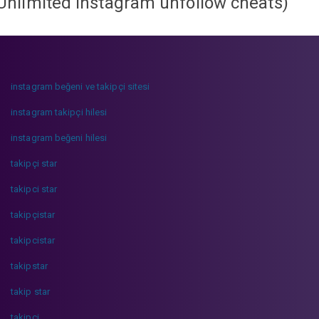
Unlimited instagram unfollow cheats
)
instagram beğeni ve takipçi sitesi
instagram takipçi hilesi
instagram beğeni hilesi
takipçi star
takipci star
takipçistar
takipcistar
takipstar
takip star
takipci