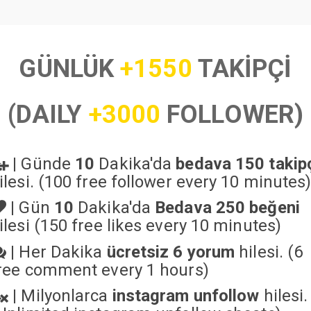
GÜNLÜK
+1550
TAKİPÇİ
(DAILY
+3000
FOLLOWER)
|
Günde
10
Dakika'da
bedava 150 takip
ilesi. (100 free follower every 10 minutes
|
Gün
10
Dakika'da
Bedava 250 beğeni
ilesi (150 free likes every 10 minutes)
|
Her Dakika
ücretsiz 6 yorum
hilesi. (6
ree comment every 1 hours)
|
Milyonlarca
instagram unfollow
hilesi.