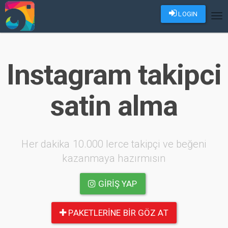
LOGIN
Tog
nav
Instagram takipci
satin alma
Her dakika 10.000 lerce takipçi ve beğeni
kazanmaya hazırmısın
GIRIŞ YAP
PAKETLERINE BIR GÖZ AT