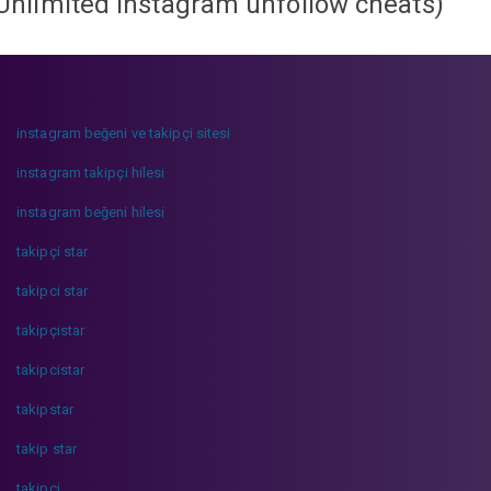
Unlimited instagram unfollow cheats
)
instagram beğeni ve takipçi sitesi
instagram takipçi hilesi
instagram beğeni hilesi
takipçi star
takipci star
takipçistar
takipcistar
takipstar
takip star
takipci