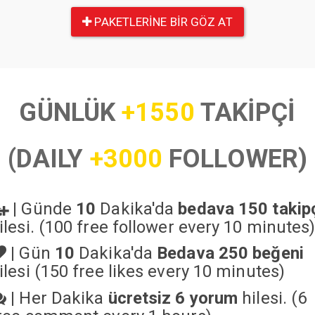
PAKETLERINE BIR GÖZ AT
GÜNLÜK
+1550
TAKİPÇİ
(DAILY
+3000
FOLLOWER)
|
Günde
10
Dakika'da
bedava 150 takip
ilesi. (100 free follower every 10 minutes
|
Gün
10
Dakika'da
Bedava 250 beğeni
ilesi (150 free likes every 10 minutes)
|
Her Dakika
ücretsiz 6 yorum
hilesi. (6