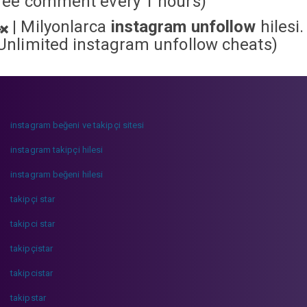
ree comment every 1 hours)
|
Milyonlarca
instagram unfollow
hilesi.
Unlimited instagram unfollow cheats
)
instagram beğeni ve takipçi sitesi
instagram takipçi hilesi
instagram beğeni hilesi
takipçi star
takipci star
takipçistar
takipcistar
takipstar