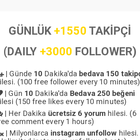
GÜNLÜK
+1550
TAKİPÇİ
(DAILY
+3000
FOLLOWER)
|
Günde
10
Dakika'da
bedava 150 takip
ilesi. (100 free follower every 10 minutes
|
Gün
10
Dakika'da
Bedava 250 beğeni
ilesi (150 free likes every 10 minutes)
|
Her Dakika
ücretsiz 6 yorum
hilesi. (6
ree comment every 1 hours)
|
Milyonlarca
instagram unfollow
hilesi.