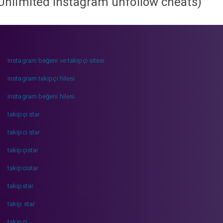
Unlimited instagram unfollow cheats
)
instagram beğeni ve takipçi sitesi
instagram takipçi hilesi
instagram beğeni hilesi
takipçi star
takipci star
takipçistar
takipcistar
takipstar
takip star
takipci