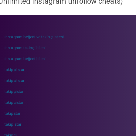
Unlimited instagram unfollow cheats
)
instagram beğeni ve takipçi sitesi
instagram takipçi hilesi
instagram beğeni hilesi
takipçi star
takipci star
takipçistar
takipcistar
takipstar
takip star
takipci