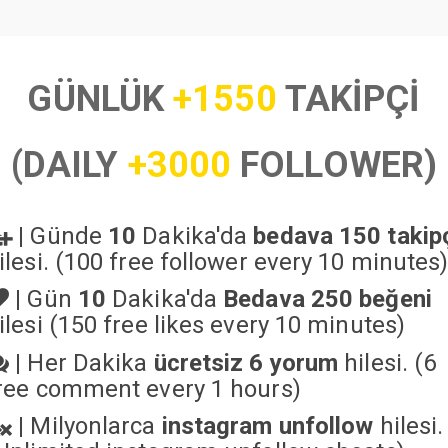
GÜNLÜK
+1550
TAKİPÇİ
(DAILY
+3000
FOLLOWER)
|
Günde
10
Dakika'da
bedava 150 takip
ilesi. (100 free follower every 10 minutes
|
Gün
10
Dakika'da
Bedava 250 beğeni
ilesi (150 free likes every 10 minutes)
|
Her Dakika
ücretsiz 6 yorum
hilesi. (6
ree comment every 1 hours)
|
Milyonlarca
instagram unfollow
hilesi.