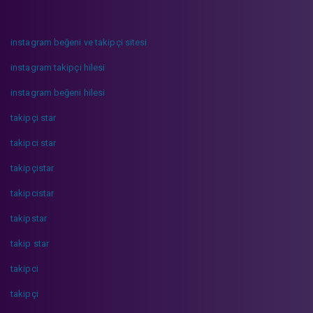
instagram beğeni ve takipçi sitesi
instagram takipçi hilesi
instagram beğeni hilesi
takipçi star
takipci star
takipçistar
takipcistar
takipstar
takip star
takipci
takipçi