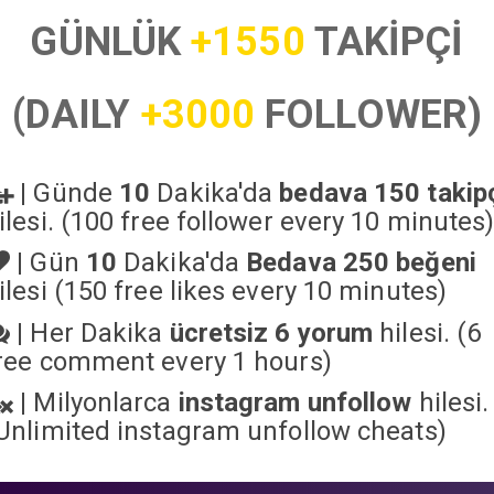
GÜNLÜK
+1550
TAKİPÇİ
(DAILY
+3000
FOLLOWER)
|
Günde
10
Dakika'da
bedava 150 takip
ilesi. (100 free follower every 10 minutes
|
Gün
10
Dakika'da
Bedava 250 beğeni
ilesi (150 free likes every 10 minutes)
|
Her Dakika
ücretsiz 6 yorum
hilesi. (6
ree comment every 1 hours)
|
Milyonlarca
instagram unfollow
hilesi.
Unlimited instagram unfollow cheats
)