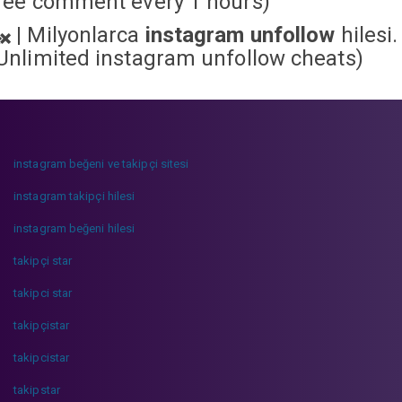
ree comment every 1 hours)
|
Milyonlarca
instagram unfollow
hilesi.
Unlimited instagram unfollow cheats
)
instagram beğeni ve takipçi sitesi
instagram takipçi hilesi
instagram beğeni hilesi
takipçi star
takipci star
takipçistar
takipcistar
takipstar