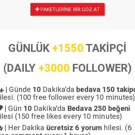
PAKETLERINE BIR GÖZ AT
GÜNLÜK
+1550
TAKİPÇİ
(DAILY
+3000
FOLLOWER)
|
Günde
10
Dakika'da
bedava 150 takip
ilesi. (100 free follower every 10 minutes
|
Gün
10
Dakika'da
Bedava 250 beğeni
ilesi (150 free likes every 10 minutes)
|
Her Dakika
ücretsiz 6 yorum
hilesi. (6