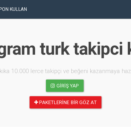
PON KULLAN
gram turk takipci
kika 10.000 lerce takipçi ve beğeni kazanmaya haz
GIRIŞ YAP
PAKETLERINE BIR GÖZ AT