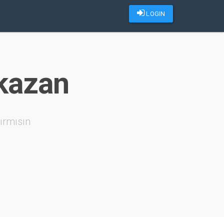
LOGIN
 kazan
ırmısın