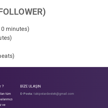
FOLLOWER)
 10 minutes)
utes)
heats
)
r ?
BİZE ULAŞIN
olan tüm
E-Posta:
takipstardestek@gmail.com
malarımızı
iz ve