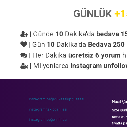
GÜNLÜK
+1
|
Günde
10
Dakika'da
bedava 15
|
Gün
10
Dakika'da
Bedava 250 
|
Her Dakika
ücretsiz 6 yorum
hi
|
Milyonlarca
instagram unfoll
instagram beğeni ve takipçi sitesi
Nasıl Ça
instagram takipçi hilesi
Size günl
severek k
instagram beğeni hilesi
fiyatta p