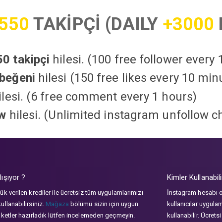
550
TAKİPÇİ (DAILY
+3000
0 takipçi
hilesi. (100 free follower every
beğeni
hilesi (150 free likes every 10 min
lesi. (6 free comment every 1 hours)
ow
hilesi. (Unlimited instagram unfollow c
lışıyor ?
Kimler Kullanabili
ük verilen krediler ile ücretsiz tüm uygulamlarımızı
İnstagram hesabı 
ullanabilirsiniz.
Mağaza
bölümü sizin için uygun
kullanıcılar uygula
aketler hazırladık lütfen incelemeden geçmeyin.
kullanabilir. Ücrets