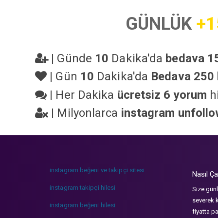
GÜNLÜK
+1
|
Günde
10
Dakika'da
bedava 15
|
Gün
10
Dakika'da
Bedava 250 
|
Her Dakika
ücretsiz 6 yorum
hi
|
Milyonlarca
instagram unfoll
instagram beğeni ve takipçi sitesi
Nasıl Ça
instagram takipçi hilesi
Size günl
severek k
instagram beğeni hilesi
fiyatta p