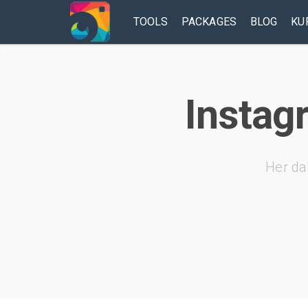
TOOLS
PACKAGES
BLOG
KU
Instag
Her da