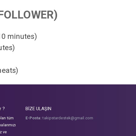
FOLLOWER)
 10 minutes)
utes)
heats
)
r ?
BİZE ULAŞIN
olan tüm
E-Posta:
takipstardestek@gmail.com
malarımızı
iz ve