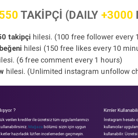
550
TAKİPÇİ (DAILY
+3000
0 takipçi
hilesi. (100 free follower every
beğeni
hilesi (150 free likes every 10 min
lesi. (6 free comment every 1 hours)
ow
hilesi. (Unlimited instagram unfollow c
lışıyor ?
Kimler Kullanabili
ük verilen krediler ile ücretsiz tüm uygulamlarımızı
İnstagram hesabı 
ullanabilirsiniz.
Mağaza
bölümü sizin için uygun
kullanıcılar uygula
aketler hazırladık lütfen incelemeden geçmeyin.
kullanabilir. Ücrets