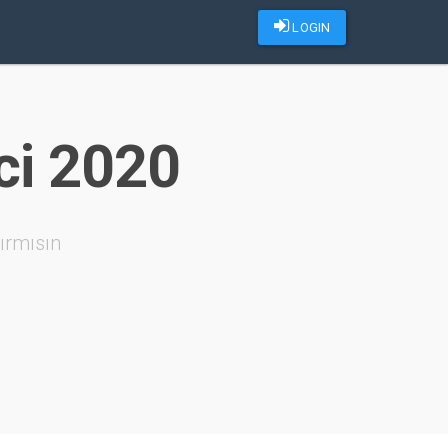
LOGIN
ci 2020
ırmısın