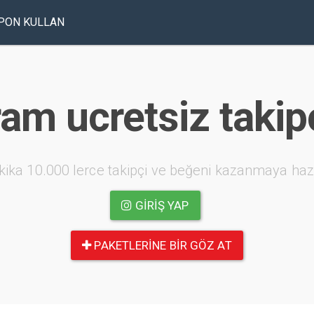
PON KULLAN
ram ucretsiz takip
kika 10.000 lerce takipçi ve beğeni kazanmaya haz
GIRIŞ YAP
PAKETLERINE BIR GÖZ AT