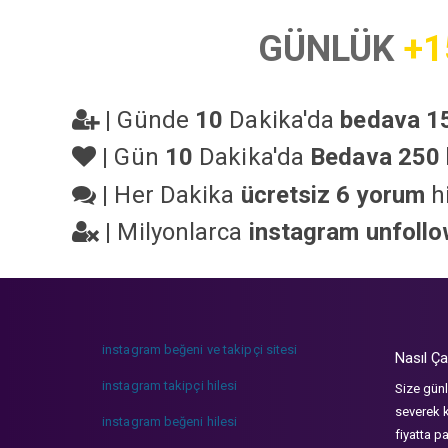
GÜNLÜK
+1
|
Günde
10
Dakika'da
bedava 15
|
Gün
10
Dakika'da
Bedava 250 
|
Her Dakika
ücretsiz 6 yorum
hi
|
Milyonlarca
instagram unfoll
instagram beğeni ve takipçi sitesi
Nasıl Ça
instagram takipçi hilesi
Size günl
severek k
instagram beğeni hilesi
fiyatta p