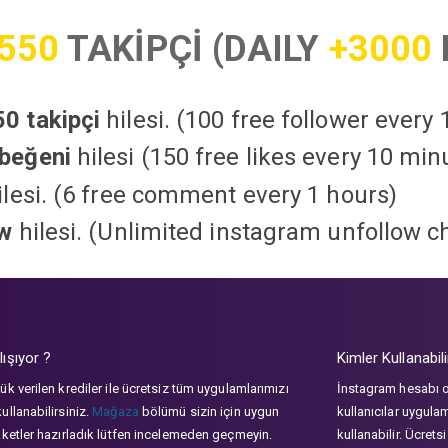
550
TAKİPÇİ (DAILY
+3000
0 takipçi
hilesi. (100 free follower every
beğeni
hilesi (150 free likes every 10 min
lesi. (6 free comment every 1 hours)
ow
hilesi. (Unlimited instagram unfollow c
lışıyor ?
Kimler Kullanabili
ük verilen krediler ile ücretsiz tüm uygulamlarımızı
İnstagram hesabı 
ullanabilirsiniz.
Mağaza
bölümü sizin için uygun
kullanıcılar uygula
aketler hazırladık lütfen incelemeden geçmeyin.
kullanabilir. Ücrets