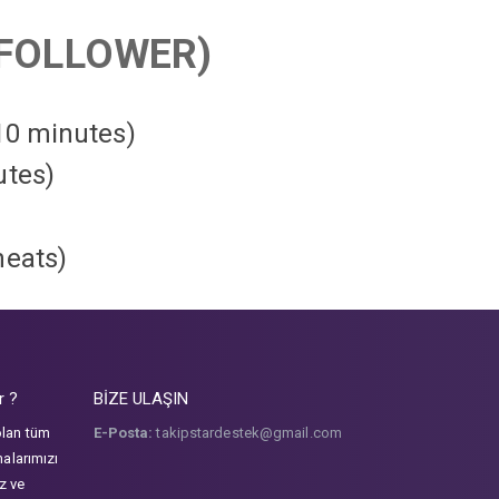
FOLLOWER)
 10 minutes)
utes)
heats
)
r ?
BİZE ULAŞIN
olan tüm
E-Posta:
takipstardestek@gmail.com
malarımızı
iz ve