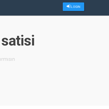
LOGIN
satisi
ırmısın