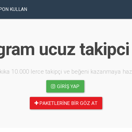
PON KULLAN
gram ucuz takipci 
kika 10.000 lerce takipçi ve beğeni kazanmaya haz
GIRIŞ YAP
PAKETLERINE BIR GÖZ AT