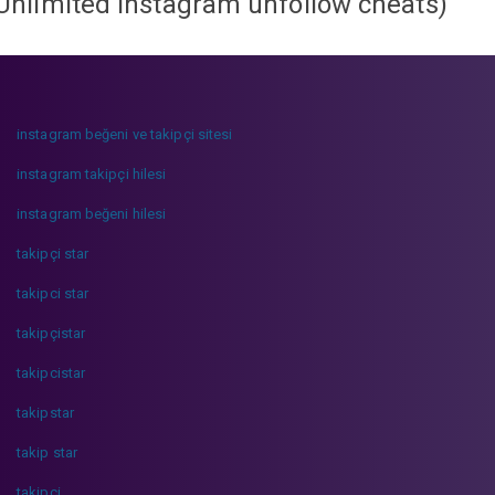
Unlimited instagram unfollow cheats
)
instagram beğeni ve takipçi sitesi
instagram takipçi hilesi
instagram beğeni hilesi
takipçi star
takipci star
takipçistar
takipcistar
takipstar
takip star
takipci