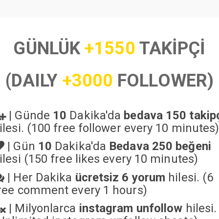
GÜNLÜK
+1550
TAKİPÇİ
(DAILY
+3000
FOLLOWER)
|
Günde
10
Dakika'da
bedava 150 takip
ilesi. (100 free follower every 10 minutes
|
Gün
10
Dakika'da
Bedava 250 beğeni
ilesi (150 free likes every 10 minutes)
|
Her Dakika
ücretsiz 6 yorum
hilesi. (6
ree comment every 1 hours)
|
Milyonlarca
instagram unfollow
hilesi.