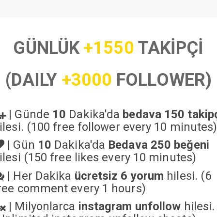
GÜNLÜK
+1550
TAKİPÇİ
(DAILY
+3000
FOLLOWER)
|
Günde
10
Dakika'da
bedava 150 takip
ilesi. (100 free follower every 10 minutes
|
Gün
10
Dakika'da
Bedava 250 beğeni
ilesi (150 free likes every 10 minutes)
|
Her Dakika
ücretsiz 6 yorum
hilesi. (6
ree comment every 1 hours)
|
Milyonlarca
instagram unfollow
hilesi.