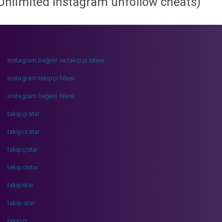
Unlimited instagram unfollow cheats
)
instagram beğeni ve takipçi sitesi
instagram takipçi hilesi
instagram beğeni hilesi
takipçi star
takipci star
takipçistar
takipcistar
takipstar
takip star
takipci