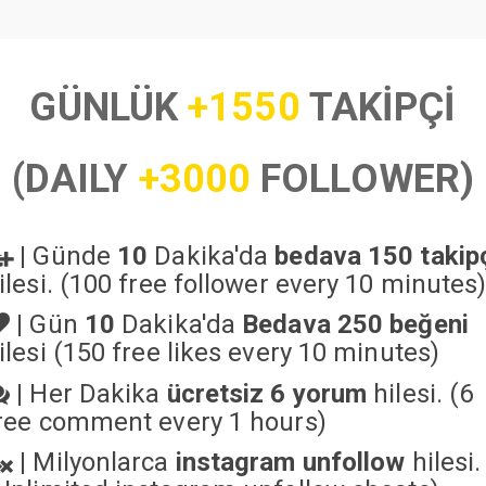
GÜNLÜK
+1550
TAKİPÇİ
(DAILY
+3000
FOLLOWER)
|
Günde
10
Dakika'da
bedava 150 takip
ilesi. (100 free follower every 10 minutes
|
Gün
10
Dakika'da
Bedava 250 beğeni
ilesi (150 free likes every 10 minutes)
|
Her Dakika
ücretsiz 6 yorum
hilesi. (6
ree comment every 1 hours)
|
Milyonlarca
instagram unfollow
hilesi.