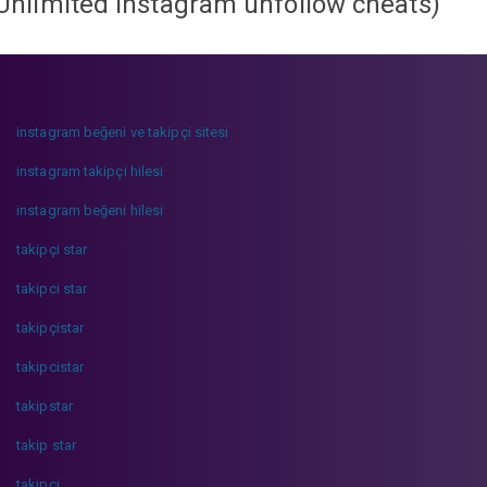
Unlimited instagram unfollow cheats
)
instagram beğeni ve takipçi sitesi
instagram takipçi hilesi
instagram beğeni hilesi
takipçi star
takipci star
takipçistar
takipcistar
takipstar
takip star
takipci