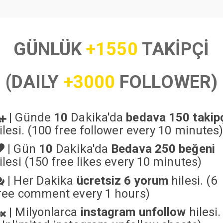
GÜNLÜK
+1550
TAKİPÇİ
(DAILY
+3000
FOLLOWER)
|
Günde
10
Dakika'da
bedava 150 takip
ilesi. (100 free follower every 10 minutes
|
Gün
10
Dakika'da
Bedava 250 beğeni
ilesi (150 free likes every 10 minutes)
|
Her Dakika
ücretsiz 6 yorum
hilesi. (6
ree comment every 1 hours)
|
Milyonlarca
instagram unfollow
hilesi.