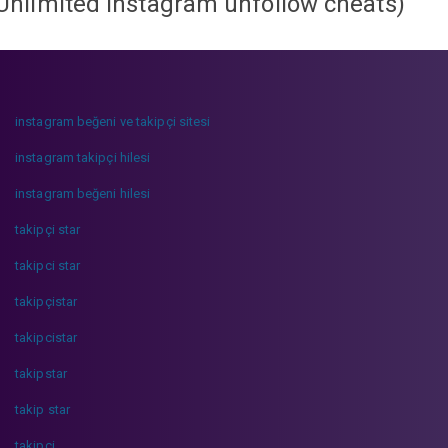
Unlimited instagram unfollow cheats
)
instagram beğeni ve takipçi sitesi
instagram takipçi hilesi
instagram beğeni hilesi
takipçi star
takipci star
takipçistar
takipcistar
takipstar
takip star
takipci