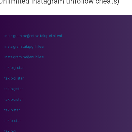
Unlimited instagram unfollow cheats
)
instagram beğeni ve takipçi sitesi
instagram takipçi hilesi
instagram beğeni hilesi
takipçi star
takipci star
takipçistar
takipcistar
takipstar
takip star
takipci