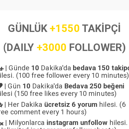
GÜNLÜK
+1550
TAKİPÇİ
(DAILY
+3000
FOLLOWER)
|
Günde
10
Dakika'da
bedava 150 takip
ilesi. (100 free follower every 10 minutes
|
Gün
10
Dakika'da
Bedava 250 beğeni
ilesi (150 free likes every 10 minutes)
|
Her Dakika
ücretsiz 6 yorum
hilesi. (6
ree comment every 1 hours)
|
Milyonlarca
instagram unfollow
hilesi.