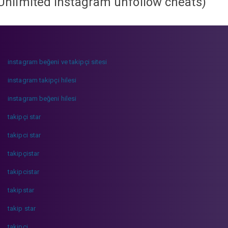
Unlimited instagram unfollow cheats
)
instagram beğeni ve takipçi sitesi
instagram takipçi hilesi
instagram beğeni hilesi
takipçi star
takipci star
takipçistar
takipcistar
takipstar
takip star
takipci