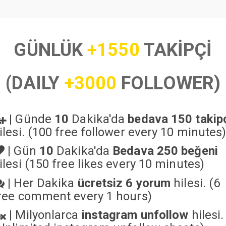
GÜNLÜK
+1550
TAKİPÇİ
(DAILY
+3000
FOLLOWER)
|
Günde
10
Dakika'da
bedava 150 takip
ilesi. (100 free follower every 10 minutes
|
Gün
10
Dakika'da
Bedava 250 beğeni
ilesi (150 free likes every 10 minutes)
|
Her Dakika
ücretsiz 6 yorum
hilesi. (6
ree comment every 1 hours)
|
Milyonlarca
instagram unfollow
hilesi.