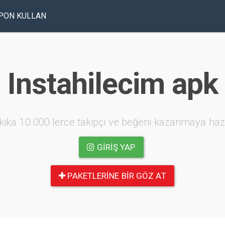
PON KULLAN
Instahilecim apk
kika 10.000 lerce takipçi ve beğeni kazanmaya haz
GIRIŞ YAP
PAKETLERINE BIR GÖZ AT