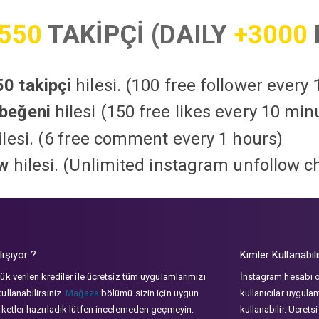
550
TAKİPÇİ (DAILY
+3000
0 takipçi
hilesi. (100 free follower every
beğeni
hilesi (150 free likes every 10 min
lesi. (6 free comment every 1 hours)
ow
hilesi. (Unlimited instagram unfollow c
lışıyor ?
Kimler Kullanabili
ük verilen krediler ile ücretsiz tüm uygulamlarımızı
İnstagram hesabı 
ullanabilirsiniz.
Mağaza
bölümü sizin için uygun
kullanıcılar uygula
aketler hazırladık lütfen incelemeden geçmeyin.
kullanabilir. Ücrets