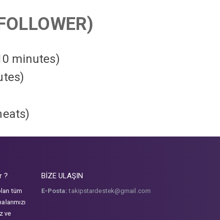
FOLLOWER)
 10 minutes)
utes)
heats
)
r ?
BİZE ULAŞIN
olan tüm
E-Posta:
takipstardestek@gmail.com
malarımızı
iz ve