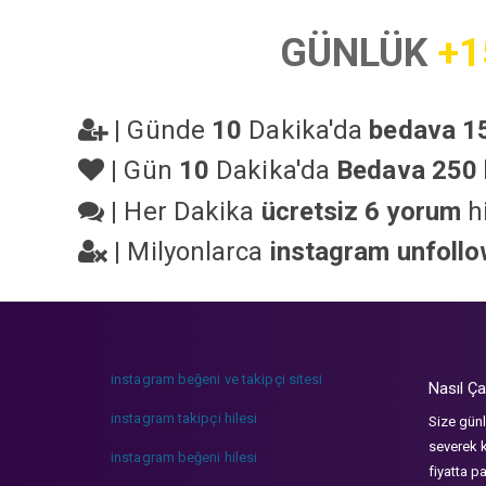
GÜNLÜK
+1
|
Günde
10
Dakika'da
bedava 15
|
Gün
10
Dakika'da
Bedava 250 
|
Her Dakika
ücretsiz 6 yorum
hi
|
Milyonlarca
instagram unfoll
instagram beğeni ve takipçi sitesi
Nasıl Ça
instagram takipçi hilesi
Size günl
severek k
instagram beğeni hilesi
fiyatta p