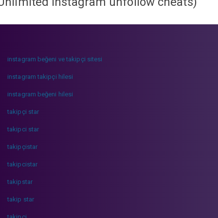
Unlimited instagram unfollow cheats
)
instagram beğeni ve takipçi sitesi
instagram takipçi hilesi
instagram beğeni hilesi
takipçi star
takipci star
takipçistar
takipcistar
takipstar
takip star
takipci