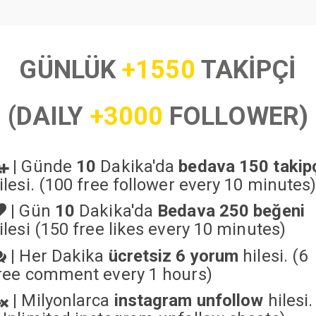
GÜNLÜK
+1550
TAKİPÇİ
(DAILY
+3000
FOLLOWER)
|
Günde
10
Dakika'da
bedava 150 takip
ilesi. (100 free follower every 10 minutes
|
Gün
10
Dakika'da
Bedava 250 beğeni
ilesi (150 free likes every 10 minutes)
|
Her Dakika
ücretsiz 6 yorum
hilesi. (6
ree comment every 1 hours)
|
Milyonlarca
instagram unfollow
hilesi.