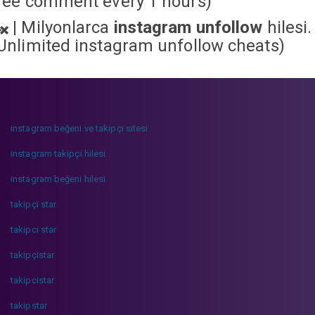
ree comment every 1 hours)
|
Milyonlarca
instagram unfollow
hilesi.
Unlimited instagram unfollow cheats
)
instagram beğeni ve takipçi sitesi
instagram takipçi hilesi
instagram beğeni hilesi
takipçi star
takipci star
takipçistar
takipcistar
takipstar