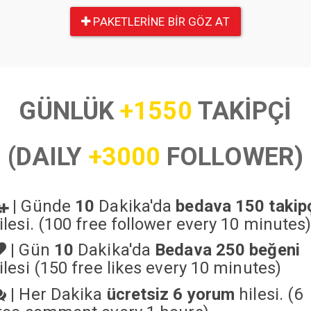
PAKETLERINE BIR GÖZ AT
GÜNLÜK
+1550
TAKİPÇİ
(DAILY
+3000
FOLLOWER)
|
Günde
10
Dakika'da
bedava 150 takip
ilesi. (100 free follower every 10 minutes
|
Gün
10
Dakika'da
Bedava 250 beğeni
ilesi (150 free likes every 10 minutes)
|
Her Dakika
ücretsiz 6 yorum
hilesi. (6