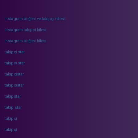
instagram beğeni ve takipçi sitesi
instagram takipçi hilesi
instagram beğeni hilesi
takipçi star
takipci star
takipçistar
takipcistar
takipstar
takip star
takipci
takipçi