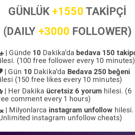
GÜNLÜK
+1550
TAKİPÇİ
(DAILY
+3000
FOLLOWER)
|
Günde
10
Dakika'da
bedava 150 takip
ilesi. (100 free follower every 10 minutes
|
Gün
10
Dakika'da
Bedava 250 beğeni
ilesi (150 free likes every 10 minutes)
|
Her Dakika
ücretsiz 6 yorum
hilesi. (6
ree comment every 1 hours)
|
Milyonlarca
instagram unfollow
hilesi.
Unlimited instagram unfollow cheats
)