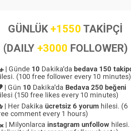
GÜNLÜK
+1550
TAKİPÇİ
(DAILY
+3000
FOLLOWER)
|
Günde
10
Dakika'da
bedava 150 takip
ilesi. (100 free follower every 10 minutes
|
Gün
10
Dakika'da
Bedava 250 beğeni
ilesi (150 free likes every 10 minutes)
|
Her Dakika
ücretsiz 6 yorum
hilesi. (6
ree comment every 1 hours)
|
Milyonlarca
instagram unfollow
hilesi.