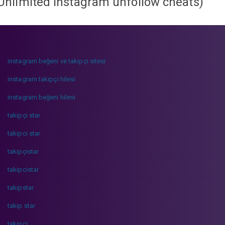
Unlimited instagram unfollow cheats
)
instagram beğeni ve takipçi sitesi
instagram takipçi hilesi
instagram beğeni hilesi
takipçi star
takipci star
takipçistar
takipcistar
takipstar
takip star
takipci