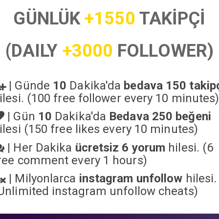
GÜNLÜK
+1550
TAKİPÇİ
(DAILY
+3000
FOLLOWER)
|
Günde
10
Dakika'da
bedava 150 takip
ilesi. (100 free follower every 10 minutes
|
Gün
10
Dakika'da
Bedava 250 beğeni
ilesi (150 free likes every 10 minutes)
|
Her Dakika
ücretsiz 6 yorum
hilesi. (6
ree comment every 1 hours)
|
Milyonlarca
instagram unfollow
hilesi.
Unlimited instagram unfollow cheats
)