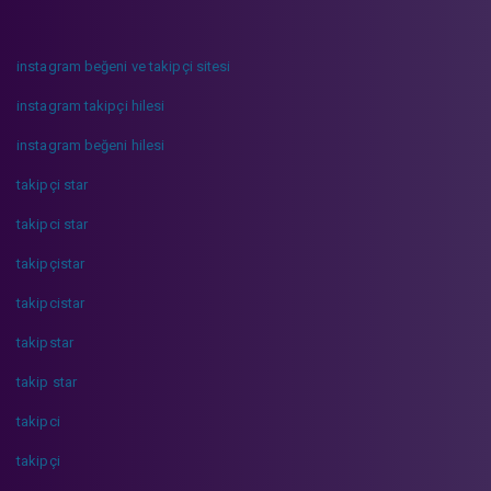
instagram beğeni ve takipçi sitesi
instagram takipçi hilesi
instagram beğeni hilesi
takipçi star
takipci star
takipçistar
takipcistar
takipstar
takip star
takipci
takipçi