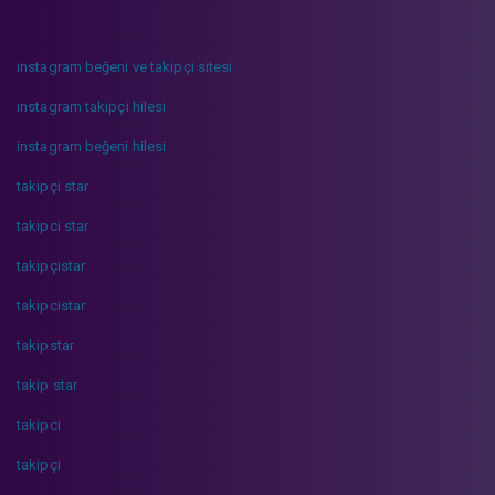
instagram beğeni ve takipçi sitesi
instagram takipçi hilesi
instagram beğeni hilesi
takipçi star
takipci star
takipçistar
takipcistar
takipstar
takip star
takipci
takipçi