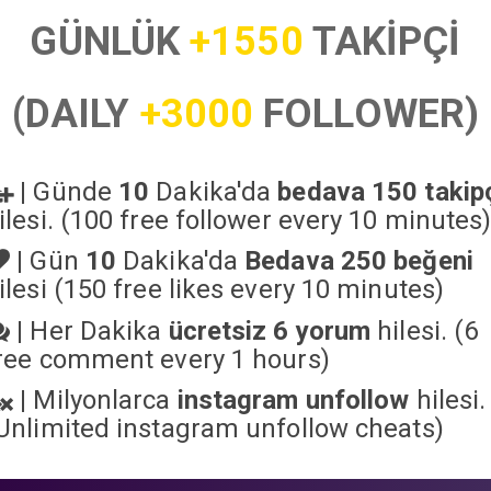
GÜNLÜK
+1550
TAKİPÇİ
(DAILY
+3000
FOLLOWER)
|
Günde
10
Dakika'da
bedava 150 takip
ilesi. (100 free follower every 10 minutes
|
Gün
10
Dakika'da
Bedava 250 beğeni
ilesi (150 free likes every 10 minutes)
|
Her Dakika
ücretsiz 6 yorum
hilesi. (6
ree comment every 1 hours)
|
Milyonlarca
instagram unfollow
hilesi.
Unlimited instagram unfollow cheats
)