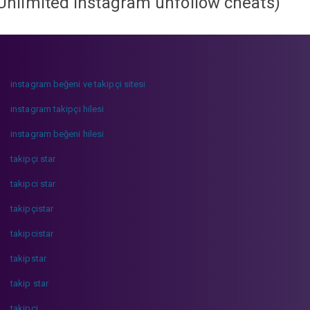
Unlimited instagram unfollow cheats
)
instagram beğeni ve takipçi sitesi
instagram takipçi hilesi
instagram beğeni hilesi
takipçi star
takipci star
takipçistar
takipcistar
takipstar
takip star
takipci