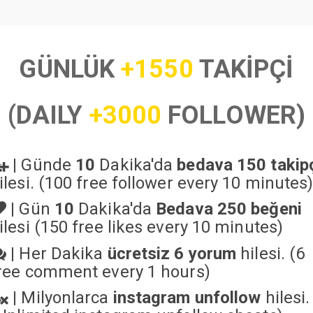
GÜNLÜK
+1550
TAKİPÇİ
(DAILY
+3000
FOLLOWER)
|
Günde
10
Dakika'da
bedava 150 takip
ilesi. (100 free follower every 10 minutes
|
Gün
10
Dakika'da
Bedava 250 beğeni
ilesi (150 free likes every 10 minutes)
|
Her Dakika
ücretsiz 6 yorum
hilesi. (6
ree comment every 1 hours)
|
Milyonlarca
instagram unfollow
hilesi.