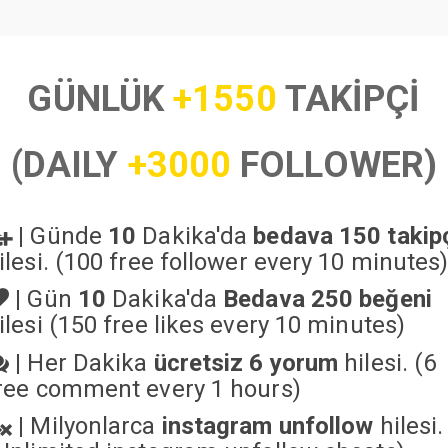
GÜNLÜK
+1550
TAKİPÇİ
(DAILY
+3000
FOLLOWER)
|
Günde
10
Dakika'da
bedava 150 takip
ilesi. (100 free follower every 10 minutes
|
Gün
10
Dakika'da
Bedava 250 beğeni
ilesi (150 free likes every 10 minutes)
|
Her Dakika
ücretsiz 6 yorum
hilesi. (6
ree comment every 1 hours)
|
Milyonlarca
instagram unfollow
hilesi.