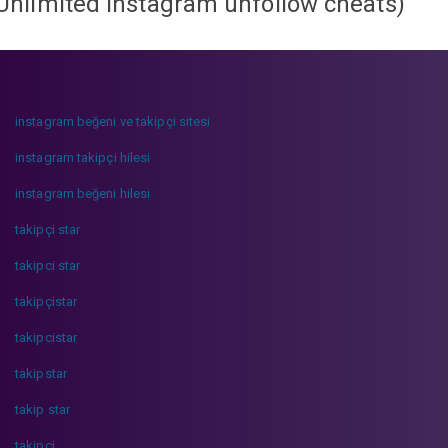
Unlimited instagram unfollow cheats
)
instagram beğeni ve takipçi sitesi
instagram takipçi hilesi
instagram beğeni hilesi
takipçi star
takipci star
takipçistar
takipcistar
takipstar
takip star
takipci